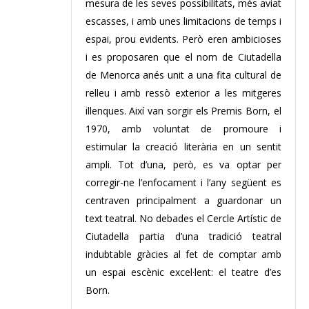
mesura de les seves possibilitats, més aviat
escasses, i amb unes limitacions de temps i
espai, prou evidents. Però eren ambicioses
i es proposaren que el nom de Ciutadella
de Menorca anés unit a una fita cultural de
relleu i amb ressò exterior a les mitgeres
illenques. Així van sorgir els Premis Born, el
1970, amb voluntat de promoure i
estimular la creació literària en un sentit
ampli. Tot d’una, però, es va optar per
corregir-ne l’enfocament i l’any següent es
centraven principalment a guardonar un
text teatral. No debades el Cercle Artístic de
Ciutadella partia d’una tradició teatral
indubtable gràcies al fet de comptar amb
un espai escènic excel·lent: el teatre d’es
Born.